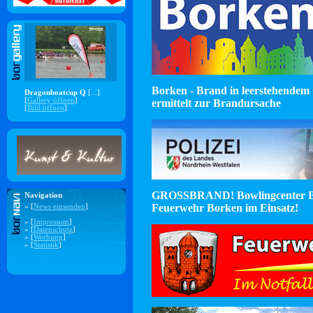
Borken - Brand in leerstehendem 
Dragonboatcup Q
[...]
[
Gallery öffnen
]
ermittelt zur Brandursache
[
Bild öffnen
]
GROSSBRAND! Bowlingcenter B
Navigation
Feuerwehr Borken im Einsatz!
» [
News einsenden
]
» [
Impressum
]
» [
Datenschutz
]
» [
Werbung
]
» [
Statistik
]