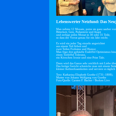
Lebenswerter Netzfund: Das Neuj
Man nehme 12 Monate, putze sie ganz sauber vo
Bitterkeit, Geiz, Pedanterie und Angst
und zerlege jeden Monat in 30 oder 31 Teile,
so dass der Vorrat genau für ein Jahr reicht.
Es wird ein jeder Tag einzeln angerichtet
aus einem Teil Arbeit und
zwei Teilen Frohsinn und Humor.
Man füge drei gehäufte Esslöffel Optimismus hin
einen Teelöffel Toleranz,
ein Körnchen Ironie und eine Prise Takt.
Dann wird das Ganze sehr reichlich mit Liebe übe
Das fertige Gericht schmücke man mit einem Str
kleiner Aufmerksamkeiten und serviere es täglich 
Text: Katharina Elisabeth Goethe (1731–1808),
Mutter von Johann Wolfgang von Goethe
Foto/Quelle: Carsten F. Bacher / Borken Live