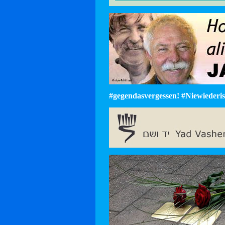
#gegendasvergessen! #Niewiederist