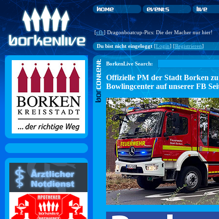
[
cfb
] Dragonboatcup-Pics: Die der Macher nur hier!
Du bist nicht eingeloggt
[
Login
] [
Registrieren
]
BorkenLive Search:
Offizielle PM der Stadt Borke
Bowlingcenter auf unserer FB Sei