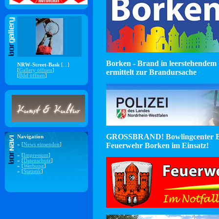
Borken - Brand in leerstehendem 
NRW-Street-Bask
[...]
[
Gallery öffnen
]
ermittelt zur Brandursache
[
Bild öffnen
]
GROSSBRAND! Bowlingcenter B
Navigation
Feuerwehr Borken im Einsatz!
» [
News einsenden
]
» [
Impressum
]
» [
Datenschutz
]
» [
Werbung
]
» [
Statistik
]