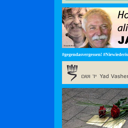
#gegendasvergessen! #Niewiederist