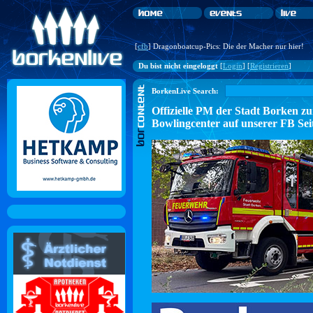
[
cfb
] Dragonboatcup-Pics: Die der Macher nur hier!
Du bist nicht eingeloggt
[
Login
] [
Registrieren
]
BorkenLive Search:
Offizielle PM der Stadt Borke
Bowlingcenter auf unserer FB Sei