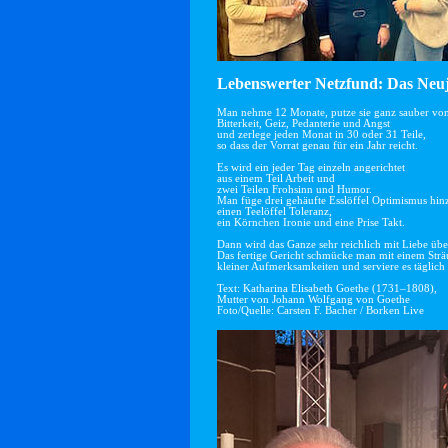
Lebenswerter Netzfund: Das Neuj
Man nehme 12 Monate, putze sie ganz sauber vo
Bitterkeit, Geiz, Pedanterie und Angst
und zerlege jeden Monat in 30 oder 31 Teile,
so dass der Vorrat genau für ein Jahr reicht.
Es wird ein jeder Tag einzeln angerichtet
aus einem Teil Arbeit und
zwei Teilen Frohsinn und Humor.
Man füge drei gehäufte Esslöffel Optimismus hin
einen Teelöffel Toleranz,
ein Körnchen Ironie und eine Prise Takt.
Dann wird das Ganze sehr reichlich mit Liebe übe
Das fertige Gericht schmücke man mit einem Str
kleiner Aufmerksamkeiten und serviere es täglich 
Text: Katharina Elisabeth Goethe (1731–1808),
Mutter von Johann Wolfgang von Goethe
Foto/Quelle: Carsten F. Bacher / Borken Live