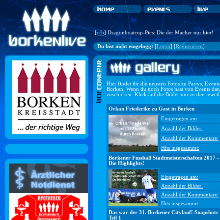
[
cfb
] Dragonboatcup-Pics: Die der Macher nur hier!
Du bist nicht eingeloggt
[
Login
] [
Registrieren
]
Hier findet ihr die neusten Fotos zu Partys, Even
Borken. Wenn du noch Fotos hast von Events dan
zuschicken. Klick auf die Bilder um zu den jewei
Orkan Friederike zu Gast in Borken
Eingetragen am:
Anzahl der Bilder:
Anzahl der Kommentare:
Hits insgesammt:
Borkener Fussball Stadtmeisterschaften 2017 -
Die Highlights!
Eingetragen am:
Anzahl der Bilder:
Anzahl der Kommentare:
Hits insgesammt:
Das war der 31. Borkener Citylauf! Snapshots
Teil 1