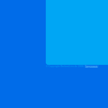
© Copyright BorkenLive.de 2006 [
Impressum
]