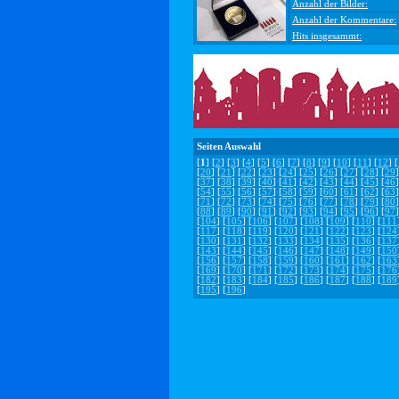
Anzahl der Bilder:
Anzahl der Kommentare:
Hits insgesammt:
Seiten Auswahl
[
1
] [
2
] [
3
] [
4
] [
5
] [
6
] [
7
] [
8
] [
9
] [
10
] [
11
] [
12
] [
[
20
] [
21
] [
22
] [
23
] [
24
] [
25
] [
26
] [
27
] [
28
] [
29
]
[
37
] [
38
] [
39
] [
40
] [
41
] [
42
] [
43
] [
44
] [
45
] [
46
]
[
54
] [
55
] [
56
] [
57
] [
58
] [
59
] [
60
] [
61
] [
62
] [
63
]
[
71
] [
72
] [
73
] [
74
] [
75
] [
76
] [
77
] [
78
] [
79
] [
80
]
[
88
] [
89
] [
90
] [
91
] [
92
] [
93
] [
94
] [
95
] [
96
] [
97
]
[
104
] [
105
] [
106
] [
107
] [
108
] [
109
] [
110
] [
111
[
117
] [
118
] [
119
] [
120
] [
121
] [
122
] [
123
] [
124
[
130
] [
131
] [
132
] [
133
] [
134
] [
135
] [
136
] [
137
[
143
] [
144
] [
145
] [
146
] [
147
] [
148
] [
149
] [
150
[
156
] [
157
] [
158
] [
159
] [
160
] [
161
] [
162
] [
163
[
169
] [
170
] [
171
] [
172
] [
173
] [
174
] [
175
] [
176
[
182
] [
183
] [
184
] [
185
] [
186
] [
187
] [
188
] [
189
[
195
] [
196
]