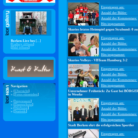
Eingetragen am:
Anzahl der Bilder:
Anzahl der Kommentare:
Hits insgesammt:
Skurios letztes Heimspiel gegen Stralsund: 0 zu
Eingetragen am:
Borken-Live bes
[...]
Anzahl der Bilder:
[
Gallery öffnen
]
[
Bild öffnen
]
Anzahl der Kommentare:
Hits insgesammt:
Skurios Volleys - VBTeam Hamburg 3:2
Eingetragen am:
Anzahl der Bilder:
Anzahl der Kommentare:
Hits insgesammt:
Navigation
» [
Übersicht
]
Unternehmer Frühstück: Zu Gast bei BÖRGE
» [
Fotos einsenden
]
in Weseke
» [
Impressum
]
Eingetragen am:
» [
Datenschutz
]
» [
Werbung
]
Anzahl der Bilder:
» [
Statistik
]
Anzahl der Kommentare:
Hits insgesammt:
Stadt Borken ehrt die erfolgreichen Sportler
Eingetragen am: