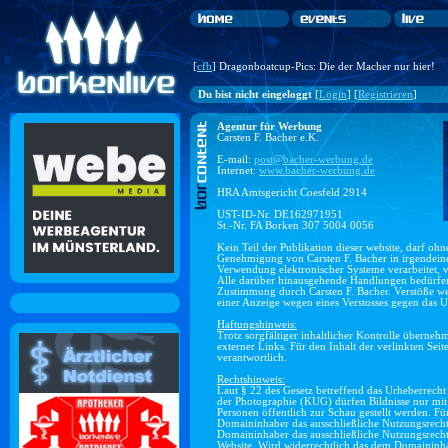
[
cfb
] Dragonboatcup-Pics: Die der Macher nur hier!
Du bist nicht eingeloggt
[
Login
] [
Registrieren
]
Agentur für Werbung
Carsten F. Bacher e.K.
E-mail:
post@bacher-werbung.de
Internet:
www.bacher-werbung.de
HRA Amtsgericht Coesfeld 2914
UST-ID-Nr. DE162971951
St.-Nr. FA Borken 307 5004 0056
Kein Teil der Publikation dieser website, darf ohn
Genehmigung von Carsten F. Bacher in irgendeine
Verwendung elektronischer Systeme verarbeitet, ve
Alle darüber hinausgehende Handlungen bedürfen 
Zustimmung durch Carsten F. Bacher. Verstöße w
einer Anzeige wegen eines Verstosses gegen das U
Haftungshinweis:
Trotz sorgfältiger inhaltlicher Kontrolle überneh
externer Links. Für den Inhalt der verlinkten Seit
verantwortlich.
Rechtshinweis:
Laut § 22 des Gesetz betreffend das Urheberrech
der Photographie (KUG) dürfen Bildnisse nur mit
Personen öffentlich zur Schau gestellt werden. Für
Domaininhaber das ausschließliche Nutzungsrech
Domaininhaber das ausschließliche Nutzungsrech
Website. Wird widerrechtlich das dem Domaininh