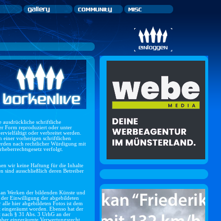
e ausdrückliche schriftliche
r Form reproduziert oder unter
rvielfältigt oder verbreitet werden.
einer vorherigen schriftlichen
erden nach rechtlicher Würdigung mit
rheberrechtsgesetz verfolgt.
men wir keine Haftung für die Inhalte
en sind ausschließlich deren Betreiber
t an Werken der bildenden Künste und
 der Einwilligung der abgebildeten
 alle hier abgebildeten Fotos ist dem
t eingeräumt worden. Ebenso hat der
t nach § 31 Abs. 3 UrhG an der
aber eingeräumte Verwertungsrecht