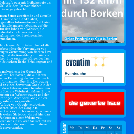
dstrafe oder mit Freiheitsstrafe bis
 KUG. Alle dem Domaininhaber
 Anzeige gebracht.
iesen Seiten zutreffende und aktuelle
Garantie für die Aktualität,
g gestellten Informationen und Daten
h für alle anderen Websites, auf die
für den Inhalt von Websites, die
ebenfalls nicht verantwortlich.
gänzungen der bereit gestellten
orzunehmen.
Orkan Friederike zu Gast in Borken
htlich geschützt. Deshalb bedarf die
 insbesondere die Verwendung von
rherigen Zustimmung von Borken-Live.
ung und die Anmeldung zur Website
Borken-Live zusammenhängendes Tun,
ch deutschem Recht. Erfüllungsort und
banalysedienst der Google Inc.
Eventsuche
:
ies“, Textdateien, die auf Ihrem
se der Benutzung der Website durch
Informationen über Ihre Benutzung
ird an einen Server von Google in den
d diese Informationen benutzen, um
 über die Websiteaktivitäten für die
ere mit der Websitenutzung und der
erbringen. Auch wird Google diese
, sofern dies gesetzlich
 Auftrag von Google verarbeiten.
anderen Daten der Google in
der Cookies durch eine entsprechende
r weisen Sie jedoch darauf hin, dass
 Funktionen dieser Website voll
er Website erklären Sie sich mit der
Google in der zuvor beschriebenen
k einverstanden.
Mo
Di
Mi
Do
Fr
Sa
So