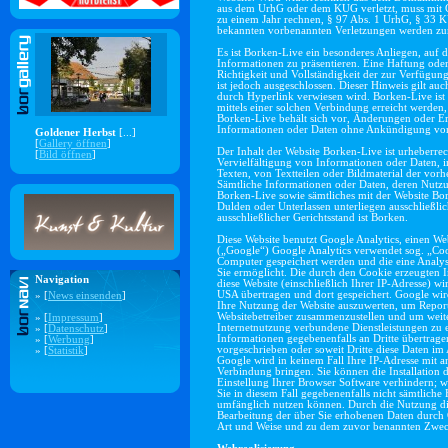
aus dem UrhG oder dem KUG verletzt, muss mit Gel
zu einem Jahr rechnen, § 97 Abs. 1 UrhG, § 33
bekannten vorbenannten Verletzungen werden zur
Es ist Borken-Live ein besonderes Anliegen, auf d
Informationen zu präsentieren. Eine Haftung oder 
Richtigkeit und Vollständigkeit der zur Verfügun
ist jedoch ausgeschlossen. Dieser Hinweis gilt auc
durch Hyperlink verwiesen wird. Borken-Live ist 
mittels einer solchen Verbindung erreicht werden, 
Borken-Live behält sich vor, Änderungen oder Er
Informationen oder Daten ohne Ankündigung v
Goldener Herbst
[...]
[
Gallery öffnen
]
Der Inhalt der Website Borken-Live ist urheberrec
[
Bild öffnen
]
Vervielfältigung von Informationen oder Daten,
Texten, von Textteilen oder Bildmaterial der vo
Sämtliche Informationen oder Daten, deren Nutz
Borken-Live sowie sämtliches mit der Website 
Dulden oder Unterlassen unterliegen ausschließli
ausschließlicher Gerichtsstand ist Borken.
Diese Website benutzt Google Analytics, einen We
(„Google“) Google Analytics verwendet sog. „Cook
Computer gespeichert werden und die eine Analy
Sie ermöglicht. Die durch den Cookie erzeugten 
Navigation
diese Website (einschließlich Ihrer IP-Adresse) w
USA übertragen und dort gespeichert. Google wir
» [
News einsenden
]
Ihre Nutzung der Website auszuwerten, um Reports
Websitebetreiber zusammenzustellen und um weit
» [
Impressum
]
Internetnutzung verbundene Dienstleistungen zu 
» [
Datenschutz
]
Informationen gegebenenfalls an Dritte übertragen
» [
Werbung
]
vorgeschrieben oder soweit Dritte diese Daten im
» [
Statistik
]
Google wird in keinem Fall Ihre IP-Adresse mit 
Verbindung bringen. Sie können die Installation 
Einstellung Ihrer Browser Software verhindern; wi
Sie in diesem Fall gegebenenfalls nicht sämtliche
umfänglich nutzen können. Durch die Nutzung dies
Bearbeitung der über Sie erhobenen Daten durch 
Art und Weise und zu dem zuvor benannten Zwec