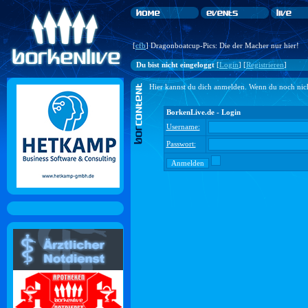
[
cfb
] Dragonboatcup-Pics: Die der Macher nur hier!
Du bist nicht eingeloggt
[
Login
] [
Registrieren
]
Hier kannst du dich anmelden. Wenn du noch nicht 
BorkenLive.de - Login
Username:
Passwort: