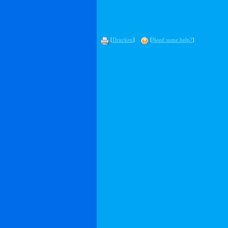
[
Drucken
]
[
Need some help?
]