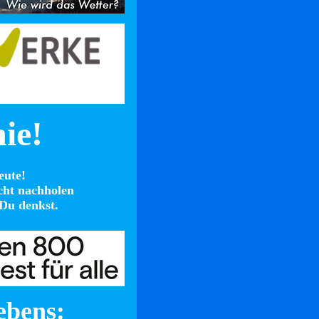
nie!
eute!
cht nachholen
Du denkst.
ebens: