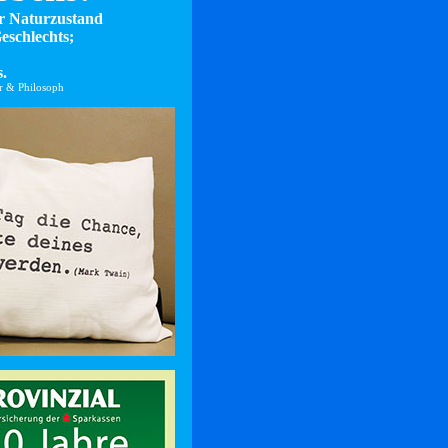
er Naturzustand
eschlechts;
.
er & Philosoph