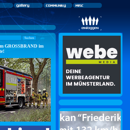
n zum GROSSBRAND im
te!