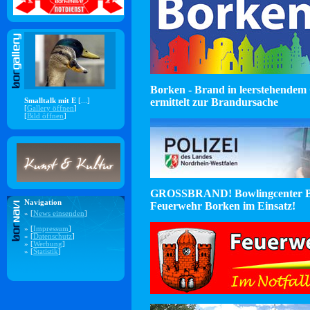
Borken - Brand in leerstehendem 
ermittelt zur Brandursache
Smalltalk mit E
[...]
[
Gallery öffnen
]
[
Bild öffnen
]
GROSSBRAND! Bowlingcenter B
Navigation
Feuerwehr Borken im Einsatz!
» [
News einsenden
]
» [
Impressum
]
» [
Datenschutz
]
» [
Werbung
]
» [
Statistik
]