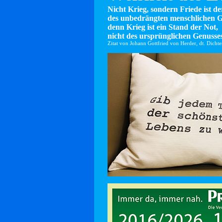
Nicht Krieg, sondern Friede ist d
des unbedrängten menschlichen G
denn Krieg ist ein Stand der Not,
nicht des ursprünglichen Genusses
Zitat von Johann Gottfried von Herder, dt. Dicht