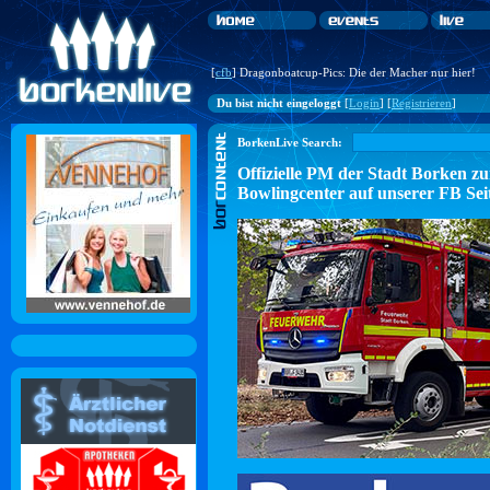
[
cfb
] Dragonboatcup-Pics: Die der Macher nur hier!
Du bist nicht eingeloggt
[
Login
] [
Registrieren
]
BorkenLive Search:
Offizielle PM der Stadt Borke
Bowlingcenter auf unserer FB Sei