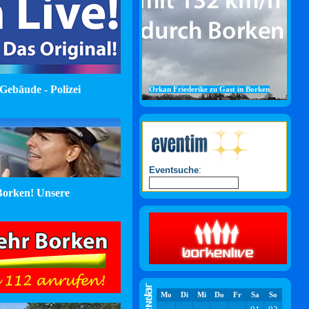
Gebäude - Polizei
Orkan Friederike zu Gast in Borken
Eventsuche
:
orken! Unsere
Mo
Di
Mi
Do
Fr
Sa
So