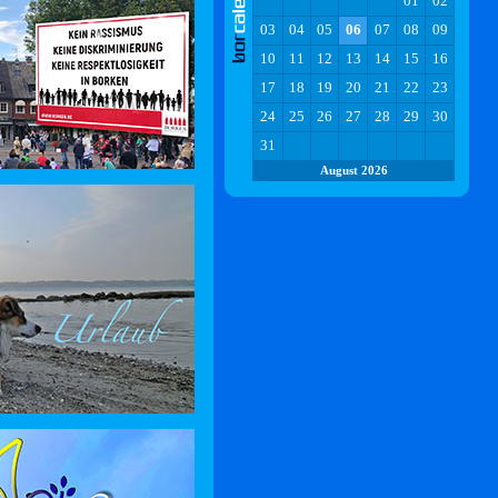
01
02
03
04
05
06
07
08
09
10
11
12
13
14
15
16
17
18
19
20
21
22
23
24
25
26
27
28
29
30
31
August 2026