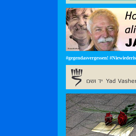
#gegendasvergessen! #Niewiederist