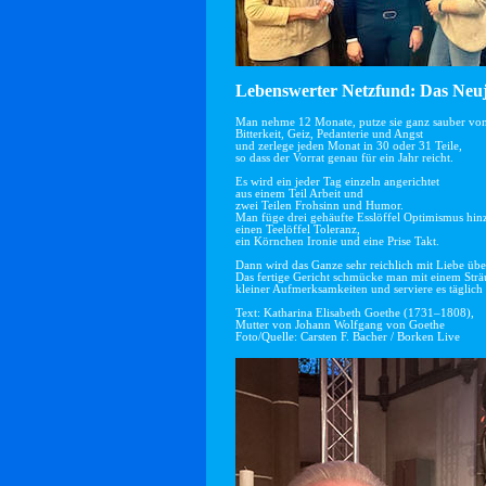
Lebenswerter Netzfund: Das Neuj
Man nehme 12 Monate, putze sie ganz sauber vo
Bitterkeit, Geiz, Pedanterie und Angst
und zerlege jeden Monat in 30 oder 31 Teile,
so dass der Vorrat genau für ein Jahr reicht.
Es wird ein jeder Tag einzeln angerichtet
aus einem Teil Arbeit und
zwei Teilen Frohsinn und Humor.
Man füge drei gehäufte Esslöffel Optimismus hin
einen Teelöffel Toleranz,
ein Körnchen Ironie und eine Prise Takt.
Dann wird das Ganze sehr reichlich mit Liebe übe
Das fertige Gericht schmücke man mit einem Str
kleiner Aufmerksamkeiten und serviere es täglich 
Text: Katharina Elisabeth Goethe (1731–1808),
Mutter von Johann Wolfgang von Goethe
Foto/Quelle: Carsten F. Bacher / Borken Live