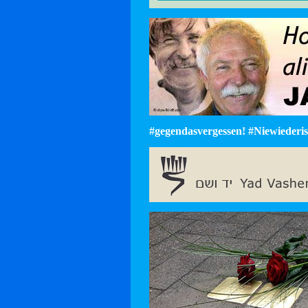
#gegendasvergessen! #Niewiederist