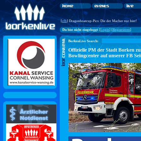
[
cfb
] Dragonboatcup-Pics: Die der Macher nur hier!
Du bist nicht eingeloggt
[
Login
] [
Registrieren
]
BorkenLive Search:
Offizielle PM der Stadt Borke
Bowlingcenter auf unserer FB Sei