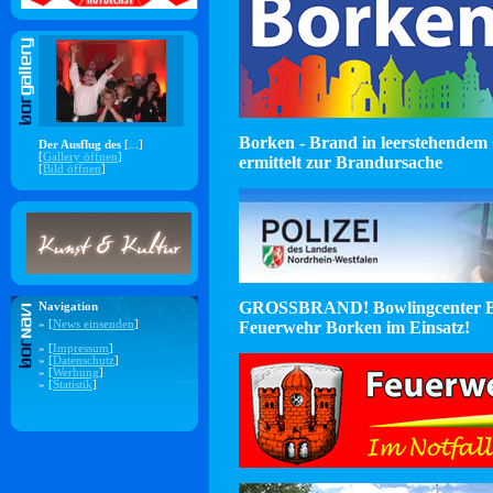
Borken - Brand in leerstehendem 
Der Ausflug des
[...]
[
Gallery öffnen
]
ermittelt zur Brandursache
[
Bild öffnen
]
GROSSBRAND! Bowlingcenter B
Navigation
Feuerwehr Borken im Einsatz!
» [
News einsenden
]
» [
Impressum
]
» [
Datenschutz
]
» [
Werbung
]
» [
Statistik
]