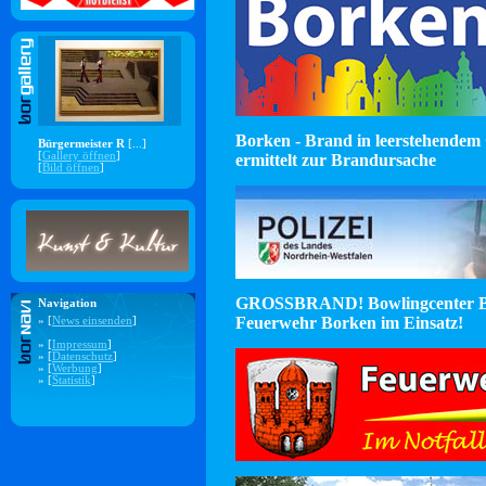
Borken - Brand in leerstehendem 
Bürgermeister R
[...]
[
Gallery öffnen
]
ermittelt zur Brandursache
[
Bild öffnen
]
GROSSBRAND! Bowlingcenter B
Navigation
Feuerwehr Borken im Einsatz!
» [
News einsenden
]
» [
Impressum
]
» [
Datenschutz
]
» [
Werbung
]
» [
Statistik
]