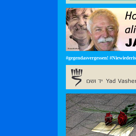
#gegendasvergessen! #Niewiederist