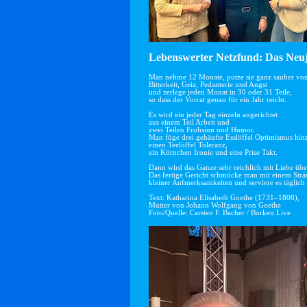
Lebenswerter Netzfund: Das Neuj
Man nehme 12 Monate, putze sie ganz sauber vo
Bitterkeit, Geiz, Pedanterie und Angst
und zerlege jeden Monat in 30 oder 31 Teile,
so dass der Vorrat genau für ein Jahr reicht.
Es wird ein jeder Tag einzeln angerichtet
aus einem Teil Arbeit und
zwei Teilen Frohsinn und Humor.
Man füge drei gehäufte Esslöffel Optimismus hin
einen Teelöffel Toleranz,
ein Körnchen Ironie und eine Prise Takt.
Dann wird das Ganze sehr reichlich mit Liebe übe
Das fertige Gericht schmücke man mit einem Str
kleiner Aufmerksamkeiten und serviere es täglich 
Text: Katharina Elisabeth Goethe (1731–1808),
Mutter von Johann Wolfgang von Goethe
Foto/Quelle: Carsten F. Bacher / Borken Live