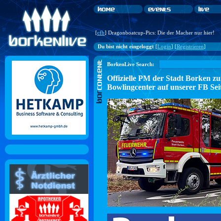
[
cfb
] Dragonboatcup-Pics: Die der Macher nur hier!
Du bist nicht eingeloggt
[
Login
] [
Registrieren
]
BorkenLive Search:
Offizielle PM der Stadt Borke
Bowlingcenter auf unserer FB Sei