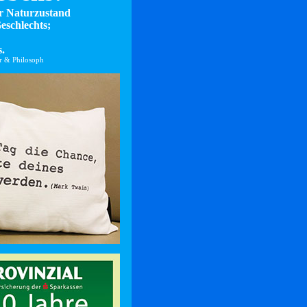
er Naturzustand
eschlechts;
.
er & Philosoph