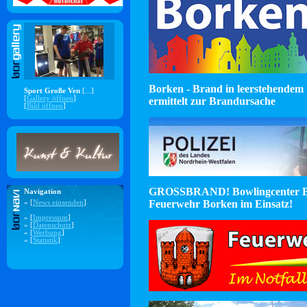
Borken - Brand in leerstehendem 
Sport Große Ven
[...]
[
Gallery öffnen
]
ermittelt zur Brandursache
[
Bild öffnen
]
GROSSBRAND! Bowlingcenter B
Navigation
Feuerwehr Borken im Einsatz!
» [
News einsenden
]
» [
Impressum
]
» [
Datenschutz
]
» [
Werbung
]
» [
Statistik
]