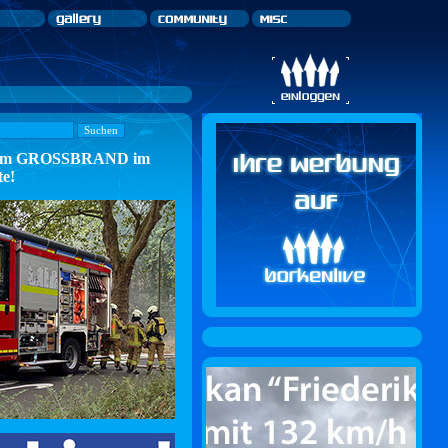
n zum GROSSBRAND im
te!