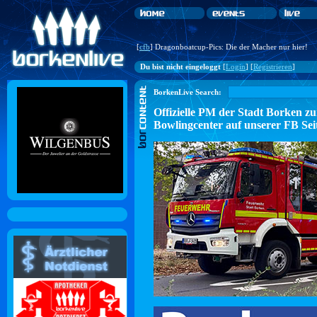
[
cfb
] Dragonboatcup-Pics: Die der Macher nur hier!
Du bist nicht eingeloggt
[
Login
] [
Registrieren
]
BorkenLive Search:
Offizielle PM der Stadt Borke
Bowlingcenter auf unserer FB Sei