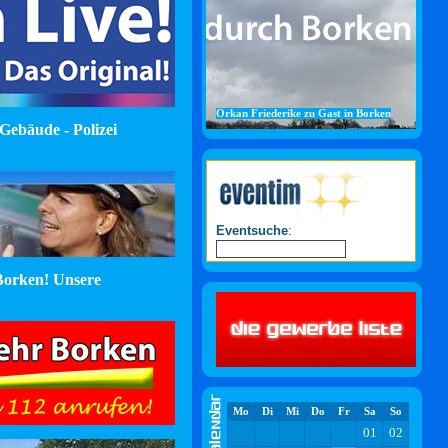
Orkan Friederike zu Gast in Borken
Gebäude - Polizei
Eventsuche
:
orken! Unsere
Mo
Di
Mi
Do
Fr
Sa
So
01
02