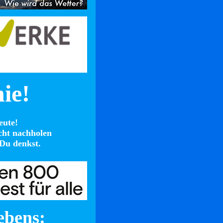
nie!
eute!
cht nachholen
Du denkst.
ebens: