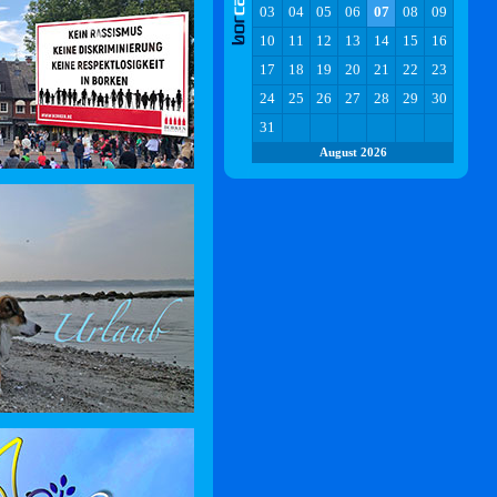
03
04
05
06
07
08
09
10
11
12
13
14
15
16
17
18
19
20
21
22
23
24
25
26
27
28
29
30
31
August 2026