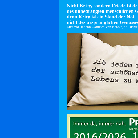
Nicht Krieg, sondern Friede ist d
des unbedrängten menschlichen G
denn Krieg ist ein Stand der Not,
nicht des ursprünglichen Genusses
Zitat von Johann Gottfried von Herder, dt. Dicht