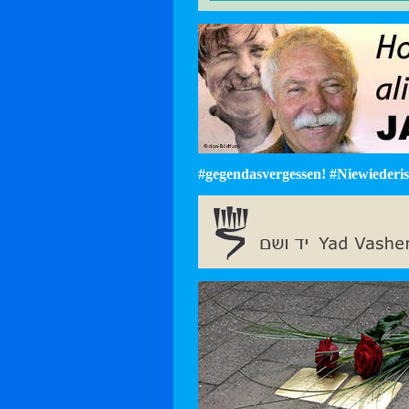
#gegendasvergessen! #Niewiederist