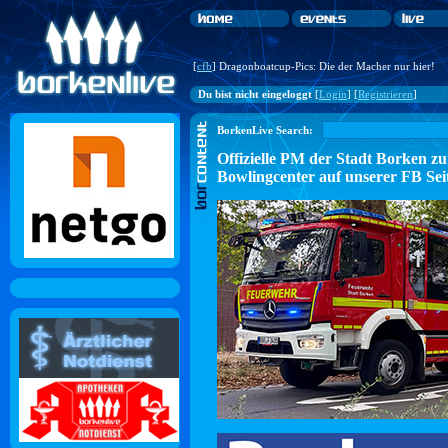
[
cfb
] Dragonboatcup-Pics: Die der Macher nur hier!
Du bist nicht eingeloggt
[
Login
] [
Registrieren
]
BorkenLive Search:
Offizielle PM der Stadt Borke
Bowlingcenter auf unserer FB Sei