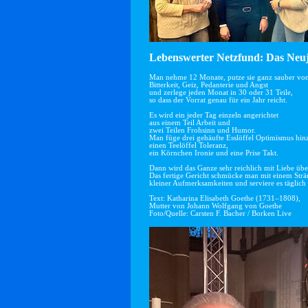
Lebenswerter Netzfund: Das Neuj
Man nehme 12 Monate, putze sie ganz sauber vo
Bitterkeit, Geiz, Pedanterie und Angst
und zerlege jeden Monat in 30 oder 31 Teile,
so dass der Vorrat genau für ein Jahr reicht.
Es wird ein jeder Tag einzeln angerichtet
aus einem Teil Arbeit und
zwei Teilen Frohsinn und Humor.
Man füge drei gehäufte Esslöffel Optimismus hin
einen Teelöffel Toleranz,
ein Körnchen Ironie und eine Prise Takt.
Dann wird das Ganze sehr reichlich mit Liebe übe
Das fertige Gericht schmücke man mit einem Str
kleiner Aufmerksamkeiten und serviere es täglich 
Text: Katharina Elisabeth Goethe (1731–1808),
Mutter von Johann Wolfgang von Goethe
Foto/Quelle: Carsten F. Bacher / Borken Live