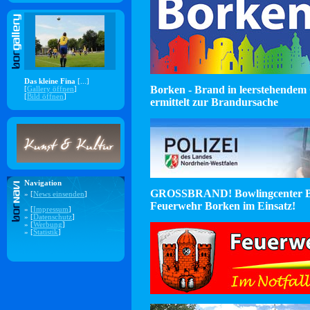
Das kleine Fina
[...]
Borken - Brand in leerstehendem 
[
Gallery öffnen
]
[
Bild öffnen
]
ermittelt zur Brandursache
Navigation
GROSSBRAND! Bowlingcenter B
» [
News einsenden
]
Feuerwehr Borken im Einsatz!
» [
Impressum
]
» [
Datenschutz
]
» [
Werbung
]
» [
Statistik
]