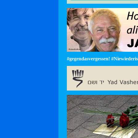
#gegendasvergessen! #Niewiederist