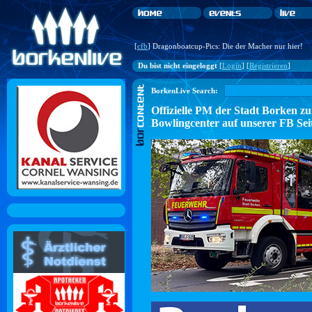
[
cfb
] Dragonboatcup-Pics: Die der Macher nur hier!
Du bist nicht eingeloggt
[
Login
] [
Registrieren
]
BorkenLive Search:
Offizielle PM der Stadt Borke
Bowlingcenter auf unserer FB Sei