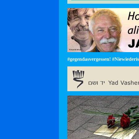
#gegendasvergessen! #Niewiederist