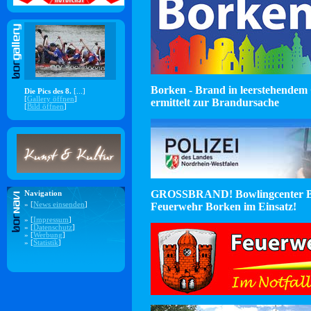
Borken - Brand in leerstehendem 
Die Pics des 8.
[...]
[
Gallery öffnen
]
ermittelt zur Brandursache
[
Bild öffnen
]
GROSSBRAND! Bowlingcenter B
Navigation
Feuerwehr Borken im Einsatz!
» [
News einsenden
]
» [
Impressum
]
» [
Datenschutz
]
» [
Werbung
]
» [
Statistik
]