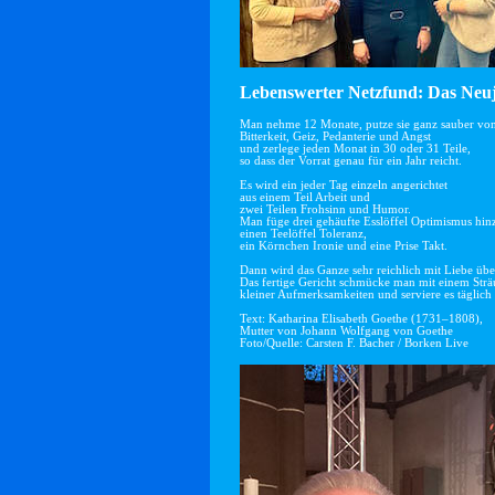
Lebenswerter Netzfund: Das Neuj
Man nehme 12 Monate, putze sie ganz sauber vo
Bitterkeit, Geiz, Pedanterie und Angst
und zerlege jeden Monat in 30 oder 31 Teile,
so dass der Vorrat genau für ein Jahr reicht.
Es wird ein jeder Tag einzeln angerichtet
aus einem Teil Arbeit und
zwei Teilen Frohsinn und Humor.
Man füge drei gehäufte Esslöffel Optimismus hin
einen Teelöffel Toleranz,
ein Körnchen Ironie und eine Prise Takt.
Dann wird das Ganze sehr reichlich mit Liebe übe
Das fertige Gericht schmücke man mit einem Str
kleiner Aufmerksamkeiten und serviere es täglich 
Text: Katharina Elisabeth Goethe (1731–1808),
Mutter von Johann Wolfgang von Goethe
Foto/Quelle: Carsten F. Bacher / Borken Live