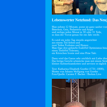
Lebenswerter Netzfund: Das Neuj
Man nehme 12 Monate, putze sie ganz sauber vo
Bitterkeit, Geiz, Pedanterie und Angst
und zerlege jeden Monat in 30 oder 31 Teile,
so dass der Vorrat genau für ein Jahr reicht.
Es wird ein jeder Tag einzeln angerichtet
aus einem Teil Arbeit und
zwei Teilen Frohsinn und Humor.
Man füge drei gehäufte Esslöffel Optimismus hin
einen Teelöffel Toleranz,
ein Körnchen Ironie und eine Prise Takt.
Dann wird das Ganze sehr reichlich mit Liebe übe
Das fertige Gericht schmücke man mit einem Str
kleiner Aufmerksamkeiten und serviere es täglich 
Text: Katharina Elisabeth Goethe (1731–1808),
Mutter von Johann Wolfgang von Goethe
Foto/Quelle: Carsten F. Bacher / Borken Live