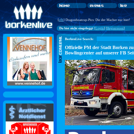
[
cfb
] Dragonboatcup-Pics: Die der Macher nur hier!
Du bist nicht eingeloggt
[
Login
] [
Registrieren
]
BorkenLive Search:
Offizielle PM der Stadt Borke
Bowlingcenter auf unserer FB Sei