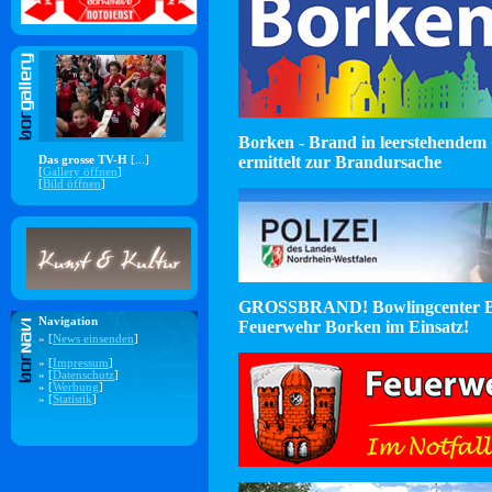
Borken - Brand in leerstehendem 
ermittelt zur Brandursache
Das grosse TV-H
[...]
[
Gallery öffnen
]
[
Bild öffnen
]
GROSSBRAND! Bowlingcenter B
Navigation
Feuerwehr Borken im Einsatz!
» [
News einsenden
]
» [
Impressum
]
» [
Datenschutz
]
» [
Werbung
]
» [
Statistik
]