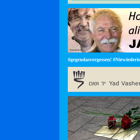
#gegendasvergessen! #Niewiederist