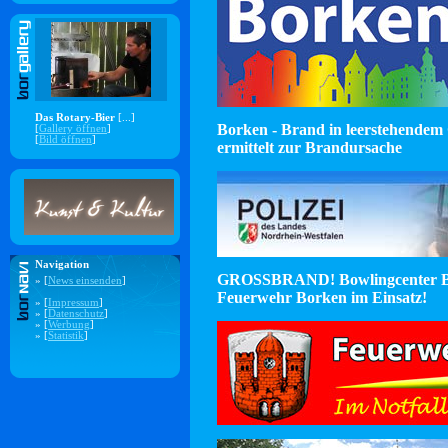
Das Rotary-Bier
[...]
Borken - Brand in leerstehendem 
[
Gallery öffnen
]
[
Bild öffnen
]
ermittelt zur Brandursache
Navigation
GROSSBRAND! Bowlingcenter B
» [
News einsenden
]
Feuerwehr Borken im Einsatz!
» [
Impressum
]
» [
Datenschutz
]
» [
Werbung
]
» [
Statistik
]