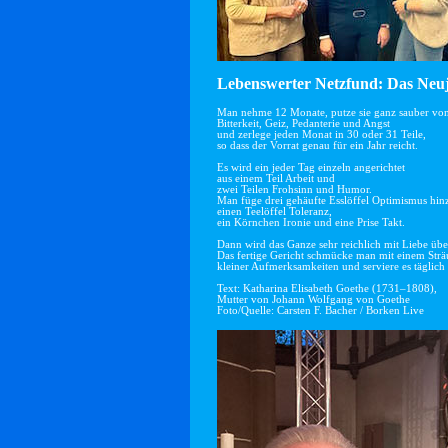
Lebenswerter Netzfund: Das Neuj
Man nehme 12 Monate, putze sie ganz sauber vo
Bitterkeit, Geiz, Pedanterie und Angst
und zerlege jeden Monat in 30 oder 31 Teile,
so dass der Vorrat genau für ein Jahr reicht.
Es wird ein jeder Tag einzeln angerichtet
aus einem Teil Arbeit und
zwei Teilen Frohsinn und Humor.
Man füge drei gehäufte Esslöffel Optimismus hin
einen Teelöffel Toleranz,
ein Körnchen Ironie und eine Prise Takt.
Dann wird das Ganze sehr reichlich mit Liebe übe
Das fertige Gericht schmücke man mit einem Str
kleiner Aufmerksamkeiten und serviere es täglich 
Text: Katharina Elisabeth Goethe (1731–1808),
Mutter von Johann Wolfgang von Goethe
Foto/Quelle: Carsten F. Bacher / Borken Live