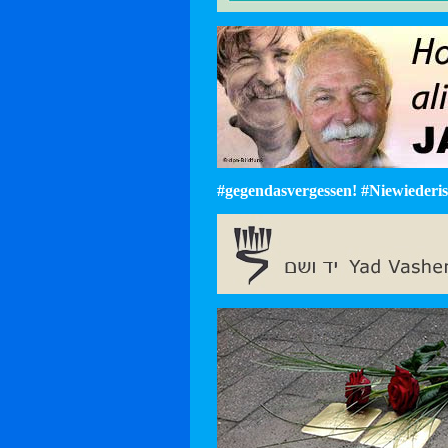
#gegendasvergessen! #Niewiederist