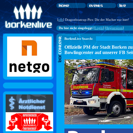
[
cfb
] Dragonboatcup-Pics: Die der Macher nur hier!
Du bist nicht eingeloggt
[
Login
] [
Registrieren
]
BorkenLive Search:
Offizielle PM der Stadt Borke
Bowlingcenter auf unserer FB Sei