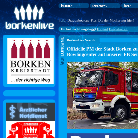
[
cfb
] Dragonboatcup-Pics: Die der Macher nur hier!
Du bist nicht eingeloggt
[
Login
] [
Registrieren
]
BorkenLive Search:
Offizielle PM der Stadt Borke
Bowlingcenter auf unserer FB Sei