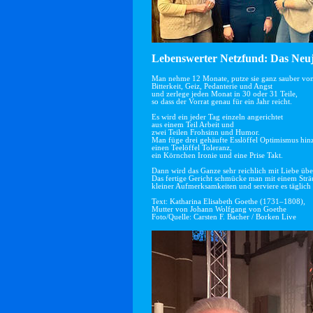
Lebenswerter Netzfund: Das Neuj
Man nehme 12 Monate, putze sie ganz sauber vo
Bitterkeit, Geiz, Pedanterie und Angst
und zerlege jeden Monat in 30 oder 31 Teile,
so dass der Vorrat genau für ein Jahr reicht.
Es wird ein jeder Tag einzeln angerichtet
aus einem Teil Arbeit und
zwei Teilen Frohsinn und Humor.
Man füge drei gehäufte Esslöffel Optimismus hin
einen Teelöffel Toleranz,
ein Körnchen Ironie und eine Prise Takt.
Dann wird das Ganze sehr reichlich mit Liebe übe
Das fertige Gericht schmücke man mit einem Str
kleiner Aufmerksamkeiten und serviere es täglich 
Text: Katharina Elisabeth Goethe (1731–1808),
Mutter von Johann Wolfgang von Goethe
Foto/Quelle: Carsten F. Bacher / Borken Live