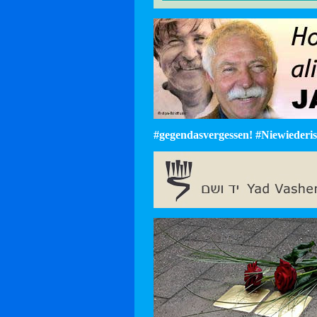
#gegendasvergessen! #Niewiederist