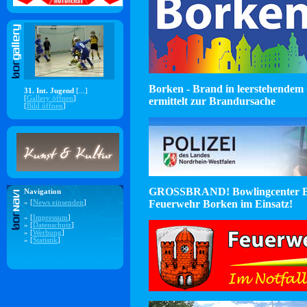
Borken - Brand in leerstehendem 
31. Int. Jugend
[...]
[
Gallery öffnen
]
ermittelt zur Brandursache
[
Bild öffnen
]
GROSSBRAND! Bowlingcenter B
Navigation
Feuerwehr Borken im Einsatz!
» [
News einsenden
]
» [
Impressum
]
» [
Datenschutz
]
» [
Werbung
]
» [
Statistik
]