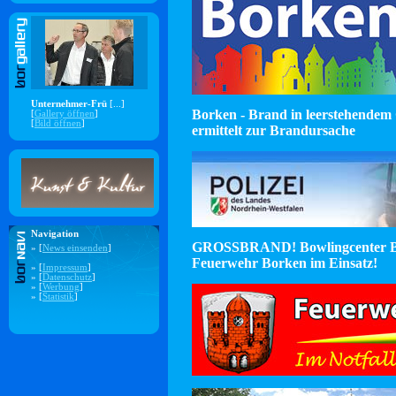
Unternehmer-Frü
[...]
Borken - Brand in leerstehendem 
[
Gallery öffnen
]
[
Bild öffnen
]
ermittelt zur Brandursache
Navigation
GROSSBRAND! Bowlingcenter B
» [
News einsenden
]
Feuerwehr Borken im Einsatz!
» [
Impressum
]
» [
Datenschutz
]
» [
Werbung
]
» [
Statistik
]