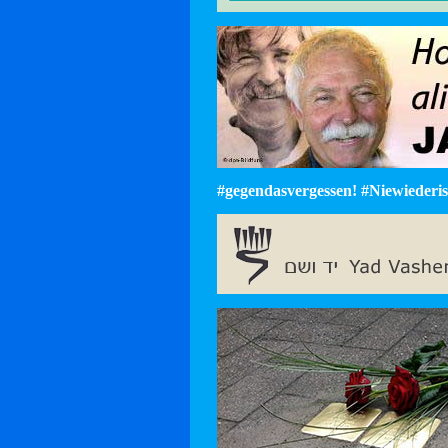
#gegendasvergessen! #Niewiederist