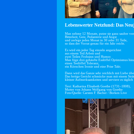
Lebenswerter Netzfund: Das Neuj
Man nehme 12 Monate, putze sie ganz sauber vo
Bitterkeit, Geiz, Pedanterie und Angst
und zerlege jeden Monat in 30 oder 31 Teile,
so dass der Vorrat genau für ein Jahr reicht.
Es wird ein jeder Tag einzeln angerichtet
aus einem Teil Arbeit und
zwei Teilen Frohsinn und Humor.
Man füge drei gehäufte Esslöffel Optimismus hin
einen Teelöffel Toleranz,
ein Körnchen Ironie und eine Prise Takt.
Dann wird das Ganze sehr reichlich mit Liebe übe
Das fertige Gericht schmücke man mit einem Str
kleiner Aufmerksamkeiten und serviere es täglich 
Text: Katharina Elisabeth Goethe (1731–1808),
Mutter von Johann Wolfgang von Goethe
Foto/Quelle: Carsten F. Bacher / Borken Live