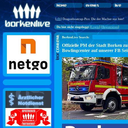
[
cfb
] Dragonboatcup-Pics: Die der Macher nur hier!
Du bist nicht eingeloggt
[
Login
] [
Registrieren
]
BorkenLive Search:
Offizielle PM der Stadt Borke
Bowlingcenter auf unserer FB Sei