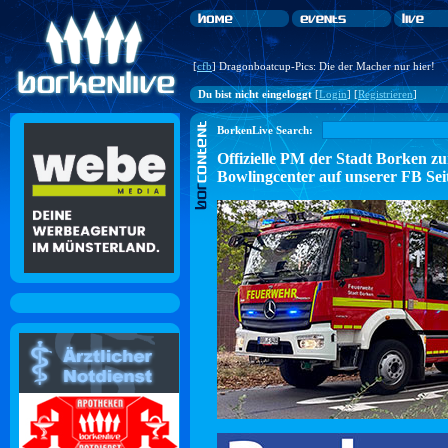
[
cfb
] Dragonboatcup-Pics: Die der Macher nur hier!
Du bist nicht eingeloggt
[
Login
] [
Registrieren
]
BorkenLive Search:
Offizielle PM der Stadt Borke
Bowlingcenter auf unserer FB Sei