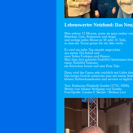
Lebenswerter Netzfund: Das Neuj
Man nehme 12 Monate, putze sie ganz sauber vo
Bitterkeit, Geiz, Pedanterie und Angst
und zerlege jeden Monat in 30 oder 31 Teile,
so dass der Vorrat genau für ein Jahr reicht.
Es wird ein jeder Tag einzeln angerichtet
aus einem Teil Arbeit und
zwei Teilen Frohsinn und Humor.
Man füge drei gehäufte Esslöffel Optimismus hin
einen Teelöffel Toleranz,
ein Körnchen Ironie und eine Prise Takt.
Dann wird das Ganze sehr reichlich mit Liebe übe
Das fertige Gericht schmücke man mit einem Str
kleiner Aufmerksamkeiten und serviere es täglich 
Text: Katharina Elisabeth Goethe (1731–1808),
Mutter von Johann Wolfgang von Goethe
Foto/Quelle: Carsten F. Bacher / Borken Live