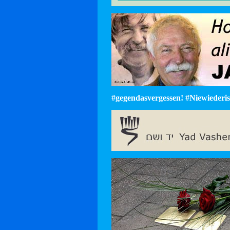
#gegendasvergessen! #Niewiederist