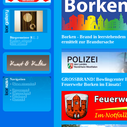
Borken - Brand in leerstehendem 
Bürgermeister R
[...]
[
Gallery öffnen
]
ermittelt zur Brandursache
[
Bild öffnen
]
GROSSBRAND! Bowlingcenter B
Navigation
Feuerwehr Borken im Einsatz!
» [
News einsenden
]
» [
Impressum
]
» [
Datenschutz
]
» [
Werbung
]
» [
Statistik
]