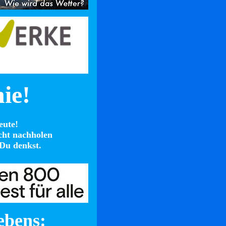
nie!
eute!
cht nachholen
Du denkst.
ebens: