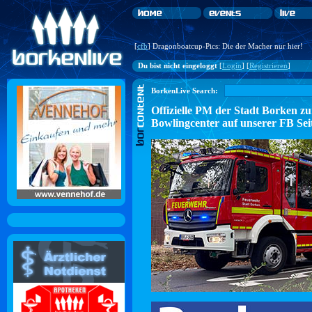
[
cfb
] Dragonboatcup-Pics: Die der Macher nur hier!
Du bist nicht eingeloggt
[
Login
] [
Registrieren
]
BorkenLive Search:
Offizielle PM der Stadt Borke
Bowlingcenter auf unserer FB Sei