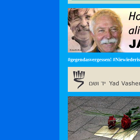
#gegendasvergessen! #Niewiederist