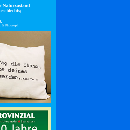
er Naturzustand
eschlechts;
.
er & Philosoph