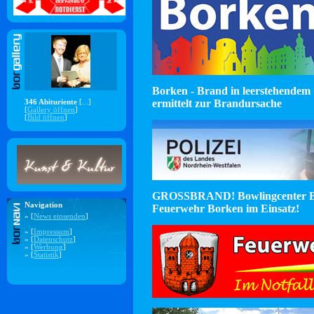
Borken - Brand in leerstehendem 
ermittelt zur Brandursache
346 Abituriente
[...]
[
Gallery öffnen
]
[
Bild öffnen
]
GROSSBRAND! Bowlingcenter B
Navigation
Feuerwehr Borken im Einsatz!
» [
News einsenden
]
» [
Impressum
]
» [
Datenschutz
]
» [
Werbung
]
» [
Statistik
]