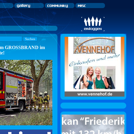
n zum GROSSBRAND im
te!