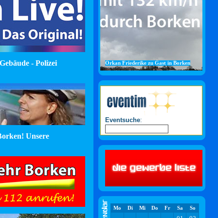
Gebäude - Polizei
Orkan Friederike zu Gast in Borken
Eventsuche
:
orken! Unsere
Mo
Di
Mi
Do
Fr
Sa
So