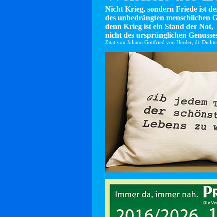
Nicht Krieg, sondern Friede ist d
des unbedrängten menschlichen G
denn Krieg ist ein Stand der Not,
nicht des ursprünglichen Genusses
Zitat von Johann Gottfried von Herder, dt. Dicht