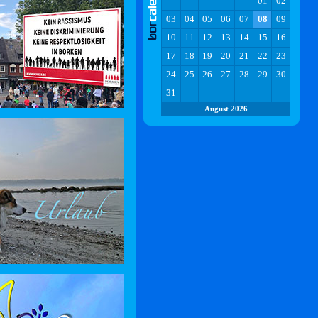
01
02
03
04
05
06
07
08
09
10
11
12
13
14
15
16
17
18
19
20
21
22
23
24
25
26
27
28
29
30
31
August 2026