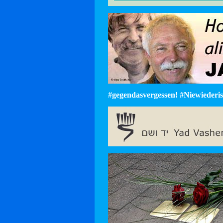
#gegendasvergessen! #Niewiederist