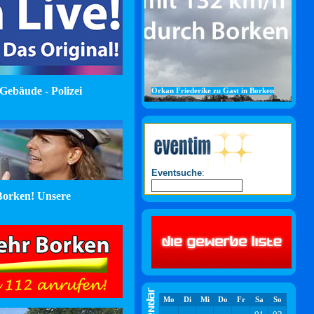
Gebäude - Polizei
Orkan Friederike zu Gast in Borken
Eventsuche
:
orken! Unsere
Mo
Di
Mi
Do
Fr
Sa
So