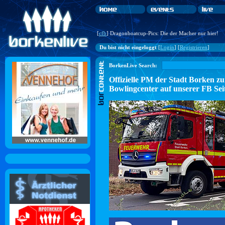
[
cfb
] Dragonboatcup-Pics: Die der Macher nur hier!
Du bist nicht eingeloggt
[
Login
] [
Registrieren
]
BorkenLive Search:
Offizielle PM der Stadt Borke
Bowlingcenter auf unserer FB Sei