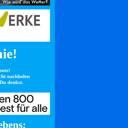
nie!
eute!
cht nachholen
Du denkst.
ebens: