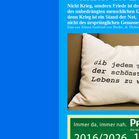
Nicht Krieg, sondern Friede ist d
des unbedrängten menschlichen G
denn Krieg ist ein Stand der Not,
nicht des ursprünglichen Genusses
Zitat von Johann Gottfried von Herder, dt. Dicht