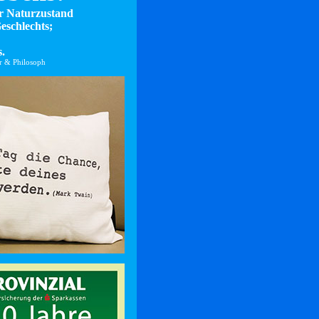
er Naturzustand
eschlechts;
.
er & Philosoph