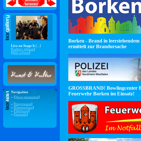
Borken - Brand in leerstehendem 
ermittelt zur Brandursache
Live on Stage b
[...]
[
Gallery öffnen
]
[
Bild öffnen
]
GROSSBRAND! Bowlingcenter B
Navigation
Feuerwehr Borken im Einsatz!
» [
News einsenden
]
» [
Impressum
]
» [
Datenschutz
]
» [
Werbung
]
» [
Statistik
]