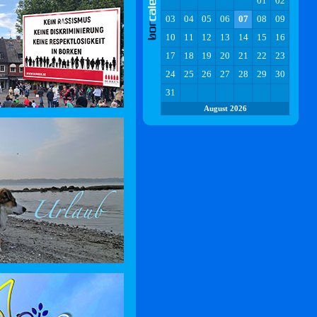
01
02
03
04
05
06
07
08
09
10
11
12
13
14
15
16
17
18
19
20
21
22
23
24
25
26
27
28
29
30
31
August 2026