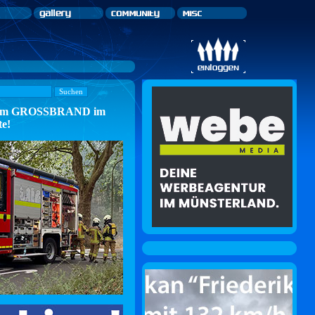
n zum GROSSBRAND im
te!