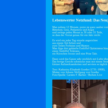
Lebenswerter Netzfund: Das Neuj
Man nehme 12 Monate, putze sie ganz sauber vo
Bitterkeit, Geiz, Pedanterie und Angst
und zerlege jeden Monat in 30 oder 31 Teile,
so dass der Vorrat genau für ein Jahr reicht.
Es wird ein jeder Tag einzeln angerichtet
aus einem Teil Arbeit und
zwei Teilen Frohsinn und Humor.
Man füge drei gehäufte Esslöffel Optimismus hin
einen Teelöffel Toleranz,
ein Körnchen Ironie und eine Prise Takt.
Dann wird das Ganze sehr reichlich mit Liebe übe
Das fertige Gericht schmücke man mit einem Str
kleiner Aufmerksamkeiten und serviere es täglich 
Text: Katharina Elisabeth Goethe (1731–1808),
Mutter von Johann Wolfgang von Goethe
Foto/Quelle: Carsten F. Bacher / Borken Live