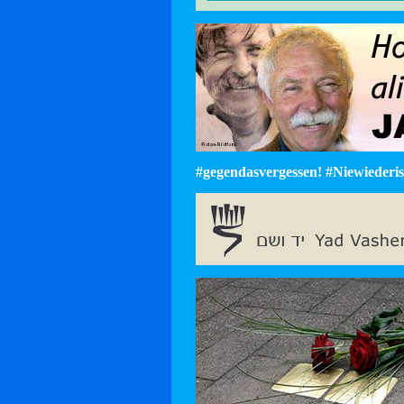
#gegendasvergessen! #Niewiederist