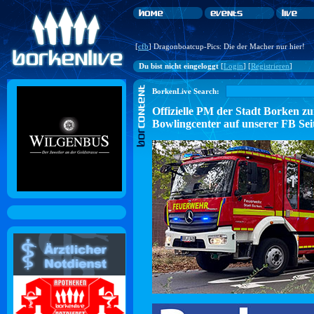
[
cfb
] Dragonboatcup-Pics: Die der Macher nur hier!
Du bist nicht eingeloggt
[
Login
] [
Registrieren
]
BorkenLive Search:
Offizielle PM der Stadt Borke
Bowlingcenter auf unserer FB Sei