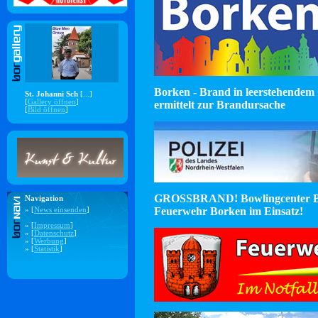
Borken - Brand in leerstehendem 
St. Johanni Sch
[...]
[
Gallery öffnen
]
ermittelt zur Brandursache
[
Bild öffnen
]
GROSSBRAND! Bowlingcenter B
Navigation
Feuerwehr Borken im Einsatz!
» [
News einsenden
]
» [
Impressum
]
» [
Datenschutz
]
» [
Werbung
]
» [
Statistik
]