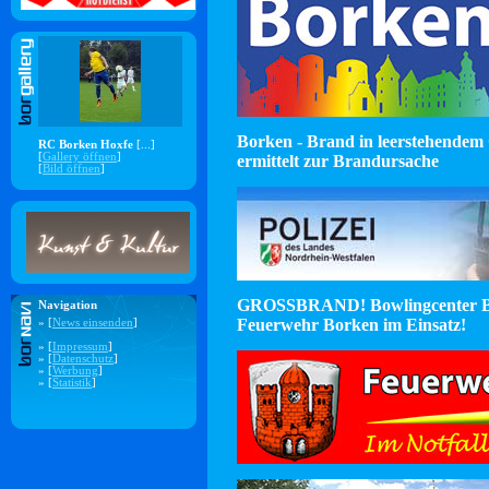
Borken - Brand in leerstehendem 
RC Borken Hoxfe
[...]
[
Gallery öffnen
]
ermittelt zur Brandursache
[
Bild öffnen
]
GROSSBRAND! Bowlingcenter B
Navigation
Feuerwehr Borken im Einsatz!
» [
News einsenden
]
» [
Impressum
]
» [
Datenschutz
]
» [
Werbung
]
» [
Statistik
]