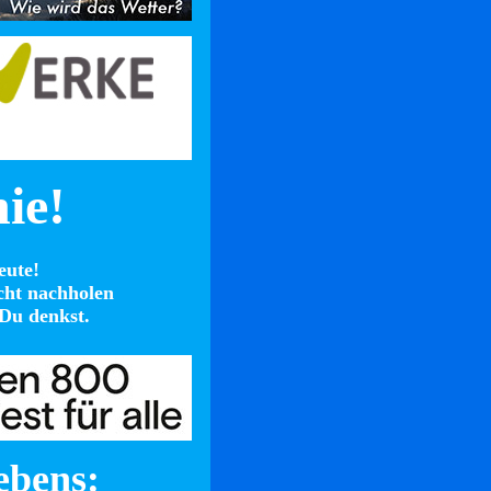
nie!
eute!
cht nachholen
Du denkst.
ebens: