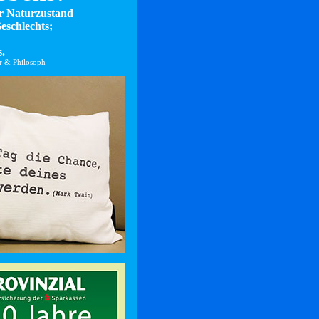
er Naturzustand
eschlechts;
.
er & Philosoph