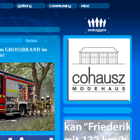
n zum GROSSBRAND im
te!