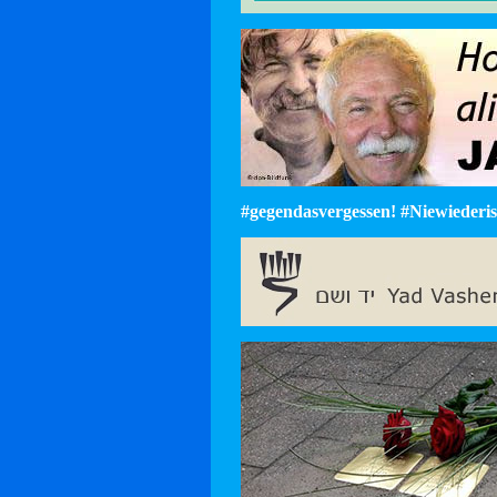
#gegendasvergessen! #Niewiederist