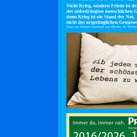
Nicht Krieg, sondern Friede ist d
des unbedrängten menschlichen G
denn Krieg ist ein Stand der Not,
nicht des ursprünglichen Genusses
Zitat von Johann Gottfried von Herder, dt. Dicht