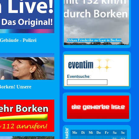
Gebäude - Polizei
Orkan Friederike zu Gast in Borken
Eventsuche
:
orken! Unsere
Mo
Di
Mi
Do
Fr
Sa
So