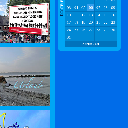
01
02
03
04
05
06
07
08
09
10
11
12
13
14
15
16
17
18
19
20
21
22
23
24
25
26
27
28
29
30
31
August 2026