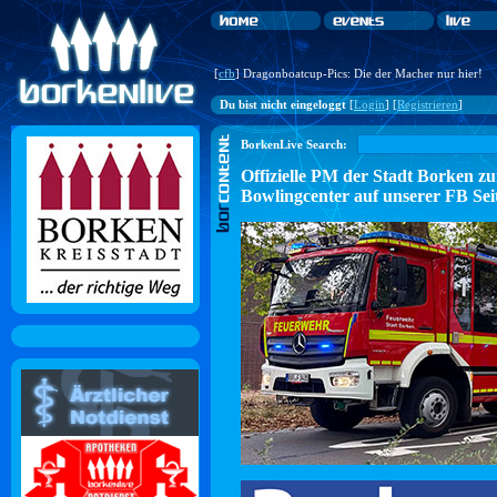
[
cfb
] Dragonboatcup-Pics: Die der Macher nur hier!
Du bist nicht eingeloggt
[
Login
] [
Registrieren
]
BorkenLive Search:
Offizielle PM der Stadt Borke
Bowlingcenter auf unserer FB Sei