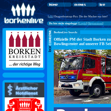
[
cfb
] Dragonboatcup-Pics: Die der Macher nur hier!
Du bist nicht eingeloggt
[
Login
] [
Registrieren
]
BorkenLive Search:
Offizielle PM der Stadt Borke
Bowlingcenter auf unserer FB Sei