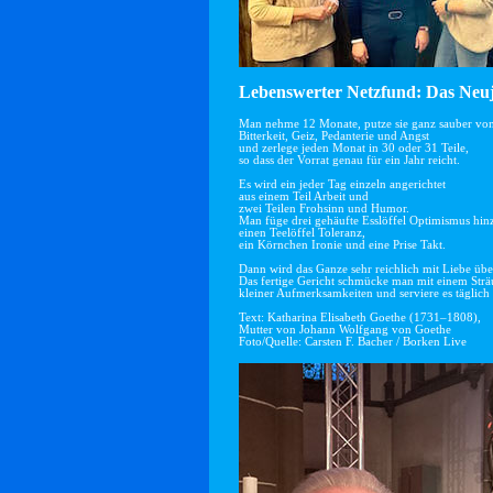
Lebenswerter Netzfund: Das Neuj
Man nehme 12 Monate, putze sie ganz sauber vo
Bitterkeit, Geiz, Pedanterie und Angst
und zerlege jeden Monat in 30 oder 31 Teile,
so dass der Vorrat genau für ein Jahr reicht.
Es wird ein jeder Tag einzeln angerichtet
aus einem Teil Arbeit und
zwei Teilen Frohsinn und Humor.
Man füge drei gehäufte Esslöffel Optimismus hin
einen Teelöffel Toleranz,
ein Körnchen Ironie und eine Prise Takt.
Dann wird das Ganze sehr reichlich mit Liebe übe
Das fertige Gericht schmücke man mit einem Str
kleiner Aufmerksamkeiten und serviere es täglich 
Text: Katharina Elisabeth Goethe (1731–1808),
Mutter von Johann Wolfgang von Goethe
Foto/Quelle: Carsten F. Bacher / Borken Live