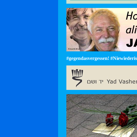
#gegendasvergessen! #Niewiederist