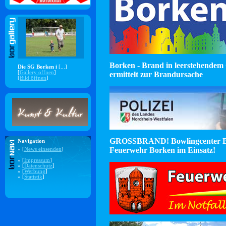
Borken - Brand in leerstehendem 
Die SG Borken i
[...]
[
Gallery öffnen
]
ermittelt zur Brandursache
[
Bild öffnen
]
GROSSBRAND! Bowlingcenter B
Navigation
Feuerwehr Borken im Einsatz!
» [
News einsenden
]
» [
Impressum
]
» [
Datenschutz
]
» [
Werbung
]
» [
Statistik
]