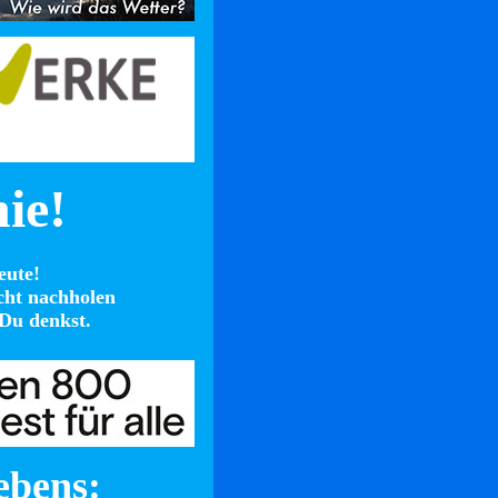
nie!
eute!
cht nachholen
Du denkst.
ebens: