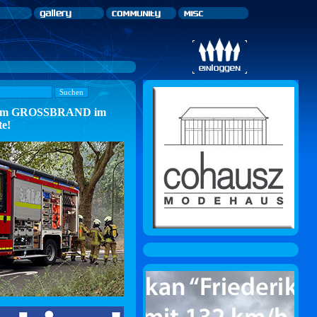
n zum GROSSBRAND im
te!