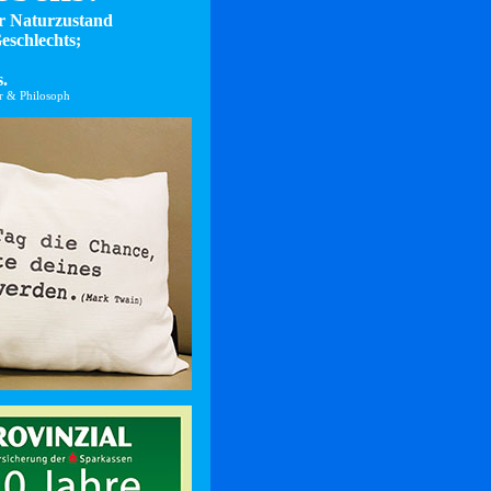
er Naturzustand
eschlechts;
.
er & Philosoph