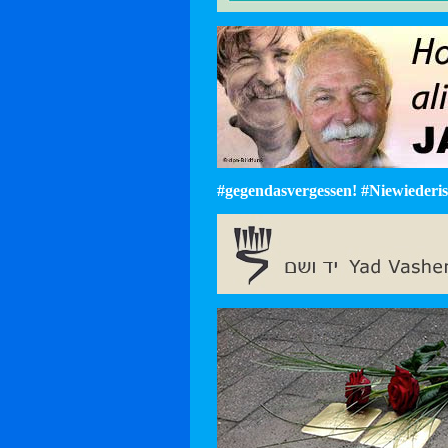
#gegendasvergessen! #Niewiederist