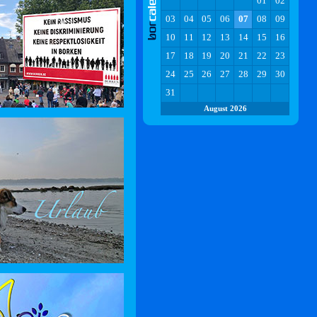
01
02
03
04
05
06
07
08
09
10
11
12
13
14
15
16
17
18
19
20
21
22
23
24
25
26
27
28
29
30
31
August 2026