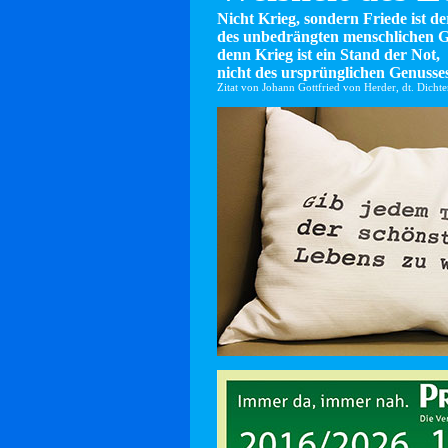
Nicht Krieg, sondern Friede ist d
des unbedrängten menschlichen G
denn Krieg ist ein Stand der Not,
nicht des ursprünglichen Genusses
Zitat von Johann Gottfried von Herder, dt. Dicht