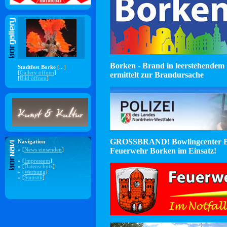
Borken - Brand in leerstehendem 
Stadtfest Borke
[...]
[
Gallery öffnen
]
ermittelt zur Brandursache
[
Bild öffnen
]
GROSSBRAND! Bowlingcenter B
Navigation
Feuerwehr Borken im Einsatz!
» [
News einsenden
]
» [
Impressum
]
» [
Datenschutz
]
» [
Werbung
]
» [
Statistik
]