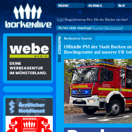
[
cfb
] Dragonboatcup-Pics: Die der Macher nur hier!
Du bist nicht eingeloggt
[
Login
] [
Registrieren
]
BorkenLive Search:
Offizielle PM der Stadt Borke
Bowlingcenter auf unserer FB Sei