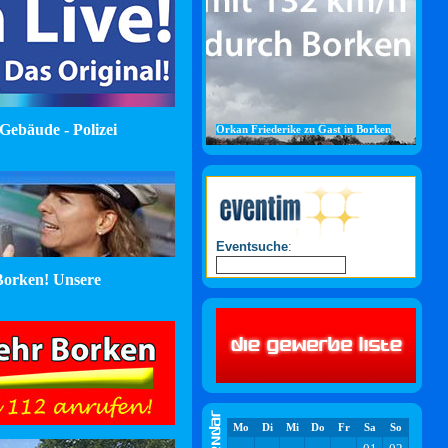
Gebäude - Polizei
Orkan Friederike zu Gast in Borken
Eventsuche
:
orken! Unsere
Mo
Di
Mi
Do
Fr
Sa
So