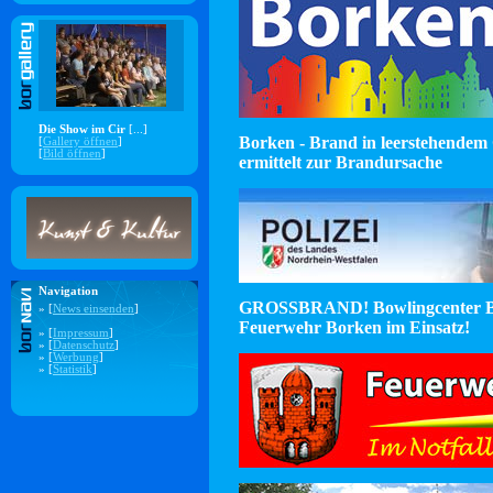
Die Show im Cir
[...]
Borken - Brand in leerstehendem 
[
Gallery öffnen
]
[
Bild öffnen
]
ermittelt zur Brandursache
Navigation
GROSSBRAND! Bowlingcenter B
» [
News einsenden
]
Feuerwehr Borken im Einsatz!
» [
Impressum
]
» [
Datenschutz
]
» [
Werbung
]
» [
Statistik
]