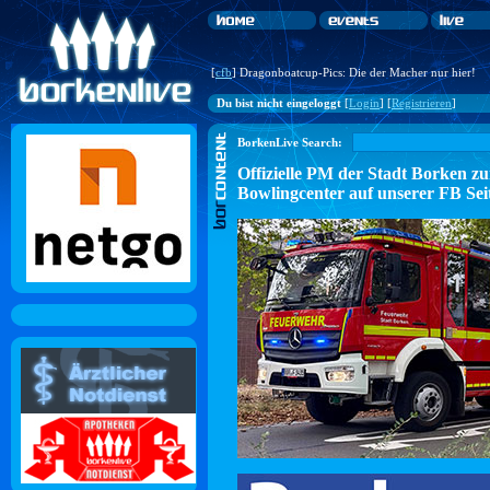
[
cfb
] Dragonboatcup-Pics: Die der Macher nur hier!
Du bist nicht eingeloggt
[
Login
] [
Registrieren
]
BorkenLive Search:
Offizielle PM der Stadt Borke
Bowlingcenter auf unserer FB Sei