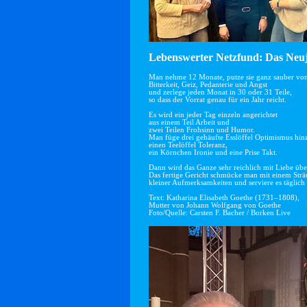
Lebenswerter Netzfund: Das Neuj
Man nehme 12 Monate, putze sie ganz sauber vo
Bitterkeit, Geiz, Pedanterie und Angst
und zerlege jeden Monat in 30 oder 31 Teile,
so dass der Vorrat genau für ein Jahr reicht.
Es wird ein jeder Tag einzeln angerichtet
aus einem Teil Arbeit und
zwei Teilen Frohsinn und Humor.
Man füge drei gehäufte Esslöffel Optimismus hin
einen Teelöffel Toleranz,
ein Körnchen Ironie und eine Prise Takt.
Dann wird das Ganze sehr reichlich mit Liebe übe
Das fertige Gericht schmücke man mit einem Str
kleiner Aufmerksamkeiten und serviere es täglich 
Text: Katharina Elisabeth Goethe (1731–1808),
Mutter von Johann Wolfgang von Goethe
Foto/Quelle: Carsten F. Bacher / Borken Live