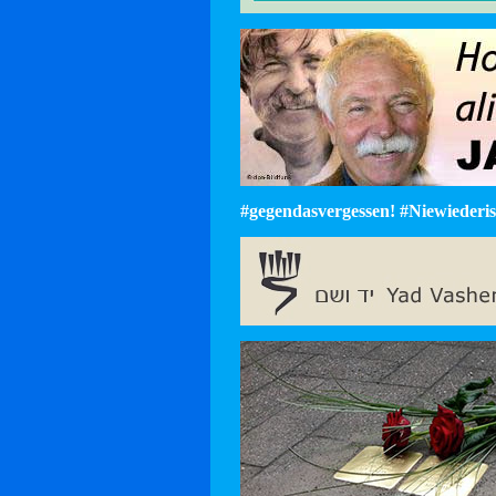
#gegendasvergessen! #Niewiederist