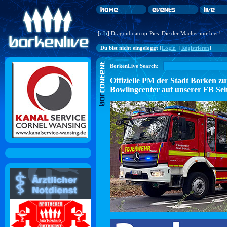
[
cfb
] Dragonboatcup-Pics: Die der Macher nur hier!
Du bist nicht eingeloggt
[
Login
] [
Registrieren
]
BorkenLive Search:
Offizielle PM der Stadt Borke
Bowlingcenter auf unserer FB Sei