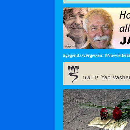
#gegendasvergessen! #Niewiederist