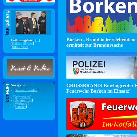
Borken - Brand in leerstehendem 
Eröffnungsfeier
[...]
[
Gallery öffnen
]
ermittelt zur Brandursache
[
Bild öffnen
]
GROSSBRAND! Bowlingcenter B
Navigation
Feuerwehr Borken im Einsatz!
» [
News einsenden
]
» [
Impressum
]
» [
Datenschutz
]
» [
Werbung
]
» [
Statistik
]