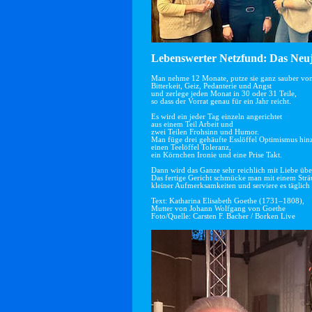
Lebenswerter Netzfund: Das Neuj
Man nehme 12 Monate, putze sie ganz sauber vo
Bitterkeit, Geiz, Pedanterie und Angst
und zerlege jeden Monat in 30 oder 31 Teile,
so dass der Vorrat genau für ein Jahr reicht.
Es wird ein jeder Tag einzeln angerichtet
aus einem Teil Arbeit und
zwei Teilen Frohsinn und Humor.
Man füge drei gehäufte Esslöffel Optimismus hin
einen Teelöffel Toleranz,
ein Körnchen Ironie und eine Prise Takt.
Dann wird das Ganze sehr reichlich mit Liebe übe
Das fertige Gericht schmücke man mit einem Str
kleiner Aufmerksamkeiten und serviere es täglich 
Text: Katharina Elisabeth Goethe (1731–1808),
Mutter von Johann Wolfgang von Goethe
Foto/Quelle: Carsten F. Bacher / Borken Live