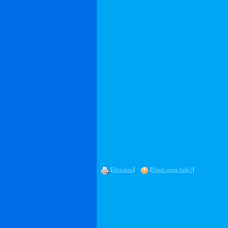
[
Drucken
]
[
Need some help?
]