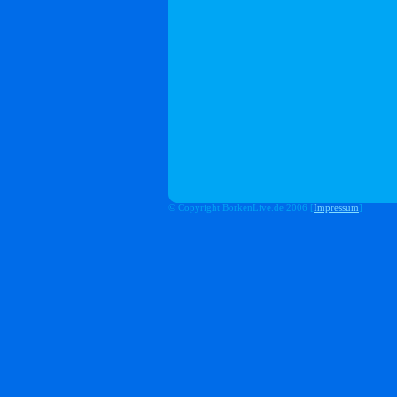
© Copyright BorkenLive.de 2006 [
Impressum
]