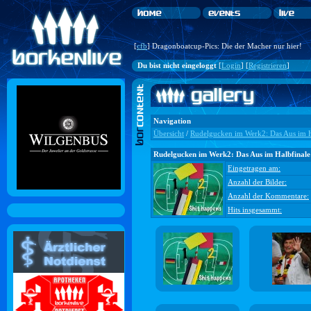
[
cfb
] Dragonboatcup-Pics: Die der Macher nur hier!
Du bist nicht eingeloggt
[
Login
] [
Registrieren
]
Navigation
Übersicht
/
Rudelgucken im Werk2: Das Aus im H
Rudelgucken im Werk2: Das Aus im Halbfinale
Eingetragen am:
Anzahl der Bilder:
Anzahl der Kommentare:
Hits insgesammt: