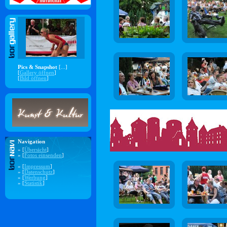
Pics & Snapshot
[...]
[
Gallery öffnen
]
[
Bild öffnen
]
Navigation
» [
Übersicht
]
» [
Fotos einsenden
]
» [
Impressum
]
» [
Datenschutz
]
» [
Werbung
]
» [
Statistik
]