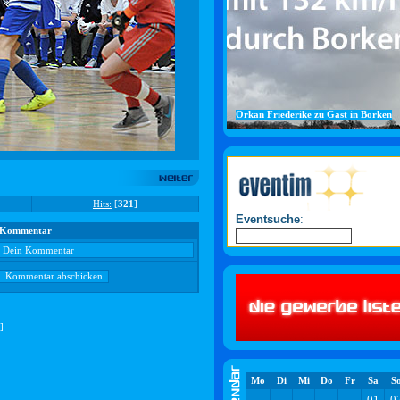
Orkan Friederike zu Gast in Borken
Hits:
[
321
]
Eventsuche
:
Kommentar
]
Mo
Di
Mi
Do
Fr
Sa
S
01
0