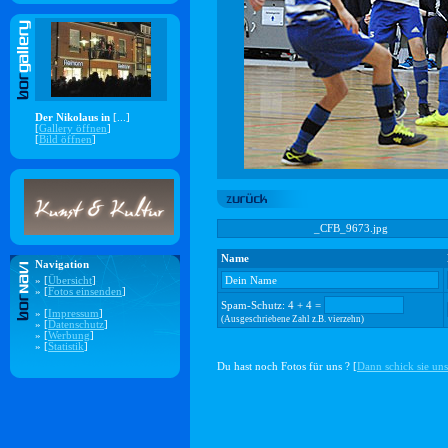
Der Nikolaus in
[...]
[
Gallery öffnen
]
[
Bild öffnen
]
_CFB_9673.jpg
Name
Navigation
» [
Übersicht
]
» [
Fotos einsenden
]
Spam-Schutz: 4 + 4 =
» [
Impressum
]
(Ausgeschriebene Zahl z.B. vierzehn)
» [
Datenschutz
]
» [
Werbung
]
» [
Statistik
]
Du hast noch Fotos für uns ? [
Dann schick sie uns