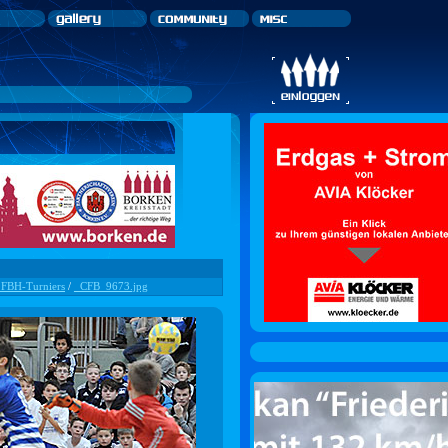
. FBH-Turniers
/
_CFB_9673.jpg