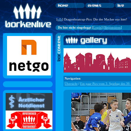
[
cfb
] Dragonboatcup-Pics: Die der Macher nur hier!
Du bist nicht eingeloggt
[
Login
] [
Registrieren
]
Navigation
Übersicht
/
Ein paar Pics vom 3. Spieltag des 39