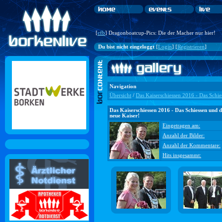
[
cfb
] Dragonboatcup-Pics: Die der Macher nur hier!
Du bist nicht eingeloggt
[
Login
] [
Registrieren
]
Navigation
Übersicht
/
Das Kaiserschiessen 2016 - Das Schie
Das Kaiserschiessen 2016 - Das Schiessen und 
neue Kaiser!
Eingetragen am:
Anzahl der Bilder:
Anzahl der Kommentare:
Hits insgesammt: