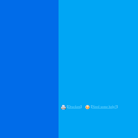
[
Drucken
]
[
Need some help?
]