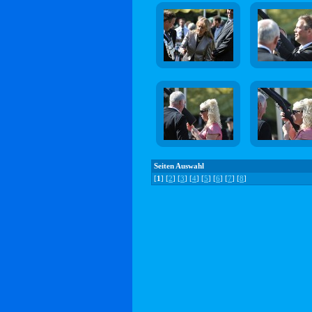
Seiten Auswahl
[
1
] [
2
] [
3
] [
4
] [
5
] [
6
] [
7
] [
8
]