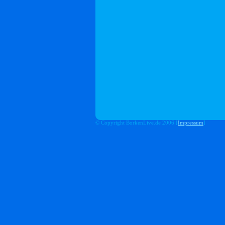
© Copyright BorkenLive.de 2006 [
Impressum
]