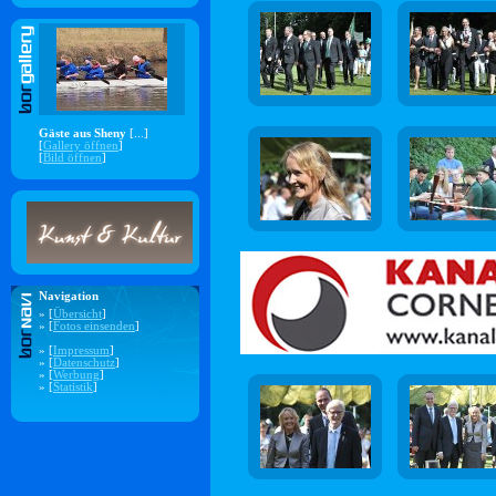
Gäste aus Sheny
[...]
[
Gallery öffnen
]
[
Bild öffnen
]
Navigation
» [
Übersicht
]
» [
Fotos einsenden
]
» [
Impressum
]
» [
Datenschutz
]
» [
Werbung
]
» [
Statistik
]