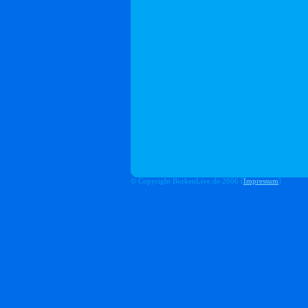
© Copyright BorkenLive.de 2006 [
Impressum
]