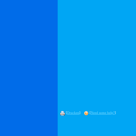
[
Drucken
]
[
Need some help?
]