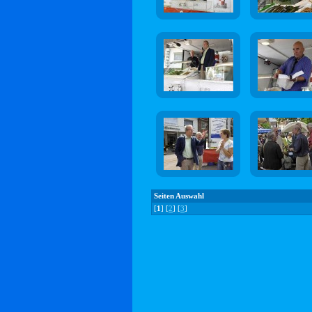
Seiten Auswahl
[
1
] [
2
] [
3
]