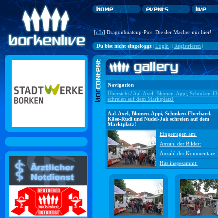
[
cfb
] Dragonboatcup-Pics: Die der Macher nur hier!
Du bist nicht eingeloggt
[
Login
] [
Registrieren
]
Navigation
Übersicht
/
Aal-Axel, Blumen-Appi, Schinken-Eb
schreien auf dem Marktplatz!
Aal-Axel, Blumen-Appi, Schinken-Eberhard,
Käse-Rudi und Nudel-Jak schreien auf dem
Marktplatz!
Eingetragen am:
Anzahl der Bilder:
Anzahl der Kommentare:
Hits insgesammt: