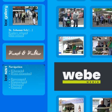
St. Johanni-Sch
[...]
[
Gallery öffnen
]
[
Bild öffnen
]
Navigation
» [
Übersicht
]
» [
Fotos einsenden
]
» [
Impressum
]
» [
Datenschutz
]
» [
Werbung
]
» [
Statistik
]