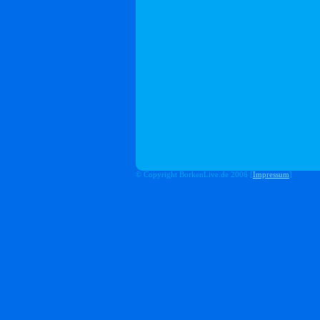
© Copyright BorkenLive.de 2006 [
Impressum
]