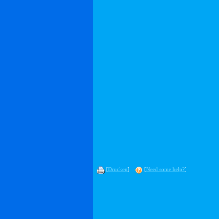
[
Drucken
]
[
Need some help?
]