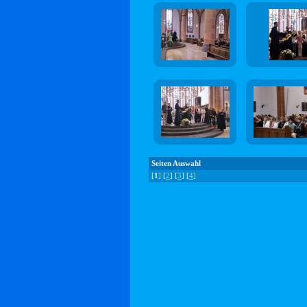
Seiten Auswahl
[
1
] [
2
] [
3
] [
4
]