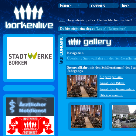
[
cfb
] Dragonboatcup-Pics: Die der Macher nur hier!
Du bist nicht eingeloggt
[
Login
] [
Registrieren
]
Navigation
Übersicht
/
Sternwallfahrt mit den Schülern(inne
Sternwallfahrt mit den Schülern(innen) des 8te
Jahrgangs
Eingetragen am:
Anzahl der Bilder:
Anzahl der Kommentare:
Hits insgesammt: