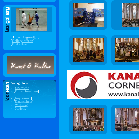
31. Int. Jugend
[...]
[
Gallery öffnen
]
[
Bild öffnen
]
Navigation
» [
Übersicht
]
» [
Fotos einsenden
]
» [
Impressum
]
» [
Datenschutz
]
» [
Werbung
]
» [
Statistik
]