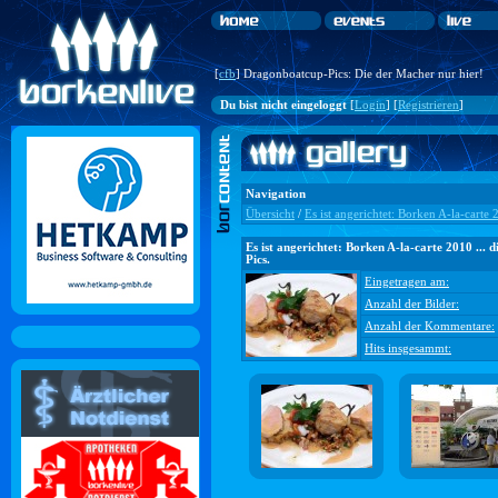
[
cfb
] Dragonboatcup-Pics: Die der Macher nur hier!
Du bist nicht eingeloggt
[
Login
] [
Registrieren
]
Navigation
Übersicht
/
Es ist angerichtet: Borken A-la-carte 2
Es ist angerichtet: Borken A-la-carte 2010 ... d
Pics.
Eingetragen am:
Anzahl der Bilder:
Anzahl der Kommentare:
Hits insgesammt: