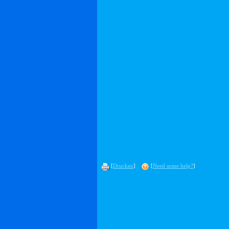
[
Drucken
]
[
Need some help?
]