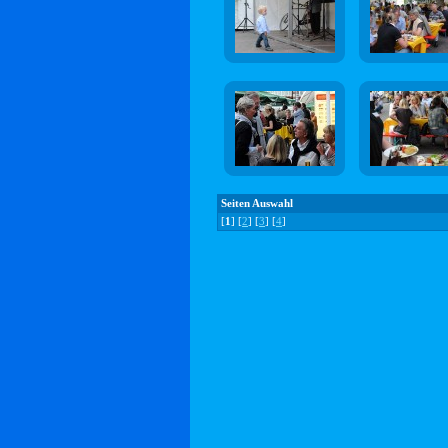
Seiten Auswahl
[
1
] [
2
] [
3
] [
4
]