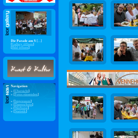
Die Parade am S
[...]
[
Gallery öffnen
]
[
Bild öffnen
]
Navigation
» [
Übersicht
]
» [
Fotos einsenden
]
» [
Impressum
]
» [
Datenschutz
]
» [
Werbung
]
» [
Statistik
]