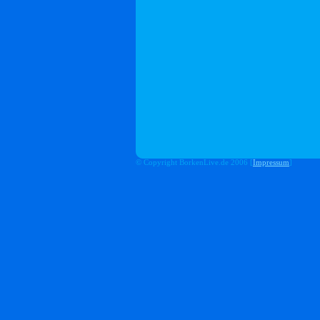
© Copyright BorkenLive.de 2006 [
Impressum
]