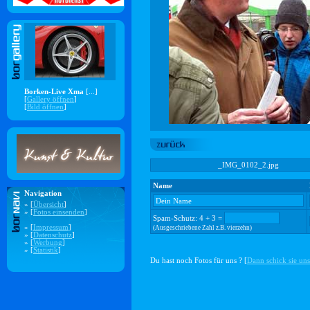
Borken-Live Xma
[...]
[
Gallery öffnen
]
[
Bild öffnen
]
_IMG_0102_2.jpg
Name
Navigation
» [
Übersicht
]
» [
Fotos einsenden
]
Spam-Schutz: 4 + 3 =
» [
Impressum
]
(Ausgeschriebene Zahl z.B. vierzehn)
» [
Datenschutz
]
» [
Werbung
]
» [
Statistik
]
Du hast noch Fotos für uns ? [
Dann schick sie uns