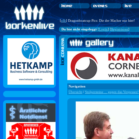
[
cfb
] Dragonboatcup-Pics: Die der Macher nur hier!
Du bist nicht eingeloggt
[
Login
] [
Registrieren
]
Navigation
Übersicht
/
Stolpersteine ... gegen das Vergessen!