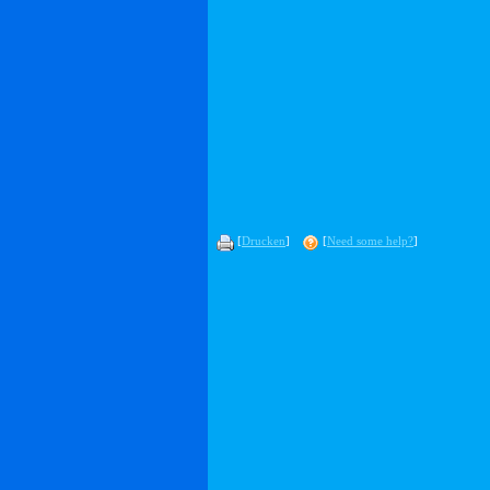
[
Drucken
]
[
Need some help?
]