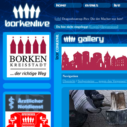
[
cfb
] Dragonboatcup-Pics: Die der Macher nur hier!
Du bist nicht eingeloggt
[
Login
] [
Registrieren
]
Navigation
Übersicht
/
Stolpersteine ... gegen das Vergessen!