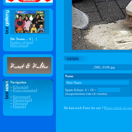
Die Teams ... S
[...]
[
Gallery öffnen
]
[
Bild öffnen
]
_IMG_0108.jpg
Name
Navigation
» [
Übersicht
]
Spam-Schutz: 4 + 10 =
» [
Fotos einsenden
]
(Ausgeschriebene Zahl z.B. vierzehn)
» [
Impressum
]
» [
Datenschutz
]
» [
Werbung
]
» [
Statistik
]
Du hast noch Fotos für uns ? [
Dann schick sie uns